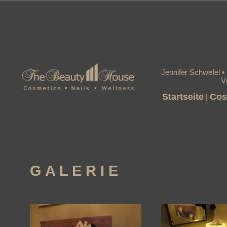
Jennifer Schwefel 
V
Startseite
Cos
|
G A L E R I E